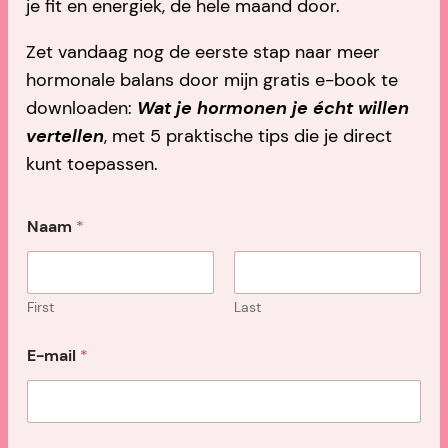
je fit en energiek, de hele maand door.
Zet vandaag nog de eerste stap naar meer
hormonale balans door mijn gratis e-book te
downloaden:
Wat je hormonen je écht willen
vertellen
, met 5 praktische tips die je direct
kunt toepassen.
E
Naam
*
-
m
a
i
l
First
Last
N
a
E-mail
*
a
m
*