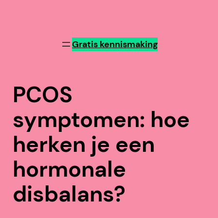
Patries Hormoonadvies
Gratis kennismaking
PCOS
symptomen: hoe
herken je een
hormonale
disbalans?