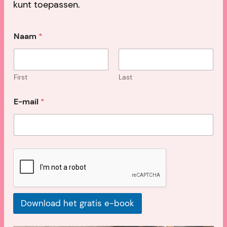
kunt toepassen.
N
Naam
*
a
a
m
*
*
First
Last
E-mail
*
Download het gratis e-book