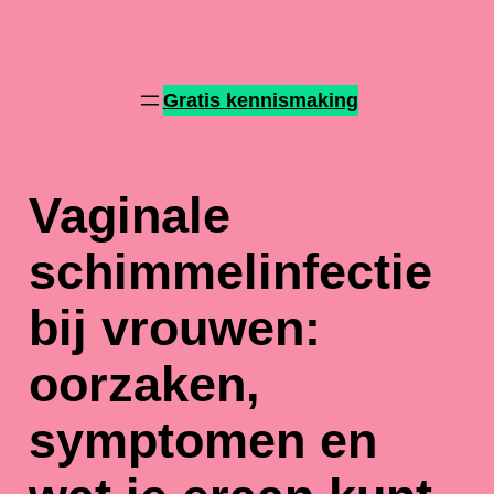
Patries Hormoonadvies
Gratis kennismaking
Vaginale
schimmelinfectie
bij vrouwen:
oorzaken,
symptomen en