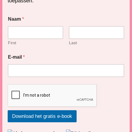
toepassen.
N
Naam
*
a
a
m
E
-
First
Last
m
a
E-mail
*
i
l
E
-
m
a
i
l
Download het gratis e-book