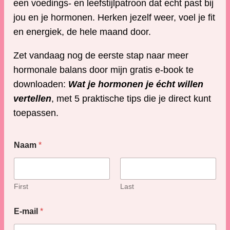
een voedings- en leefstijlpatroon dat echt past bij
jou en je hormonen. Herken jezelf weer, voel je fit
en energiek, de hele maand door.
Zet vandaag nog de eerste stap naar meer
hormonale balans door mijn gratis e-book te
downloaden:
Wat je hormonen je écht willen
vertellen
, met 5 praktische tips die je direct kunt
toepassen.
E
Naam
*
-
m
a
i
l
First
Last
E
-
E-mail
*
m
a