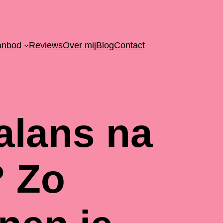
anbod
Reviews
Over mij
Blog
Contact
alans na
? Zo