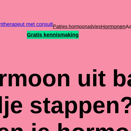
Hormonen
A
Patries hormoonadvies
Gratis kennismaking
moon uit b
je stappen