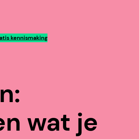
atis kennismaking
n:
n wat je