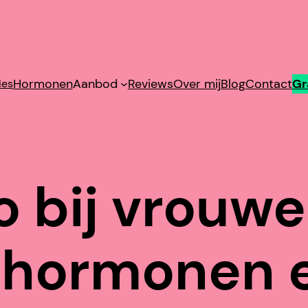
Patries Hormoonadvies
Hormonen
Aanbod
Reviews
Over mij
Blog
Contact
Gr
ies
o bij vrouwe
 hormonen e