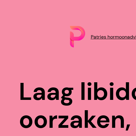
Patries hormoonadv
Laag libid
oorzaken,