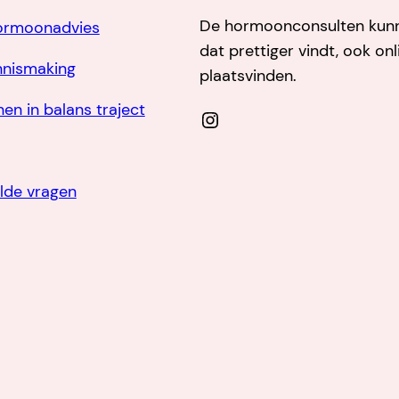
De hormoonconsulten kunne
Hormoonadvies
dat prettiger vindt, ook onl
nnismaking
plaatsvinden.
nen in balans traject
Instagram
lde vragen