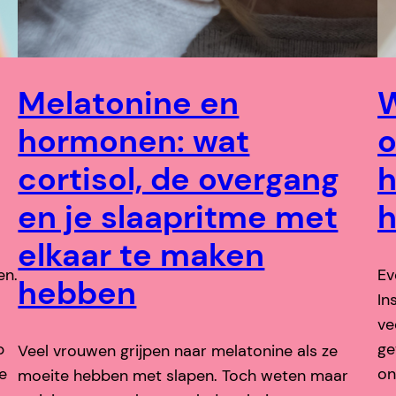
Melatonine en
W
hormonen: wat
o
cortisol, de overgang
en je slaapritme met
h
elkaar te maken
en.
Ev
hebben
In
ve
p
ge
Veel vrouwen grijpen naar melatonine als ze
e
on
moeite hebben met slapen. Toch weten maar