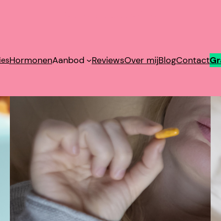
Patries Hormoonadvies
Hormonen
Aanbod
Reviews
Over mij
Blog
Contact
Gr
ies